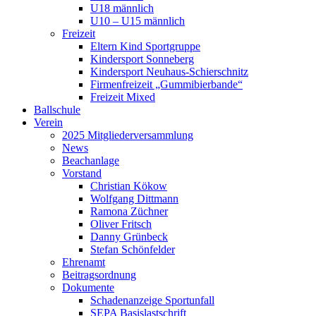
U18 männlich
U10 – U15 männlich
Freizeit
Eltern Kind Sportgruppe
Kindersport Sonneberg
Kindersport Neuhaus-Schierschnitz
Firmenfreizeit „Gummibierbande“
Freizeit Mixed
Ballschule
Verein
2025 Mitgliederversammlung
News
Beachanlage
Vorstand
Christian Kökow
Wolfgang Dittmann
Ramona Züchner
Oliver Fritsch
Danny Grünbeck
Stefan Schönfelder
Ehrenamt
Beitragsordnung
Dokumente
Schadenanzeige Sportunfall
SEPA Basislastschrift