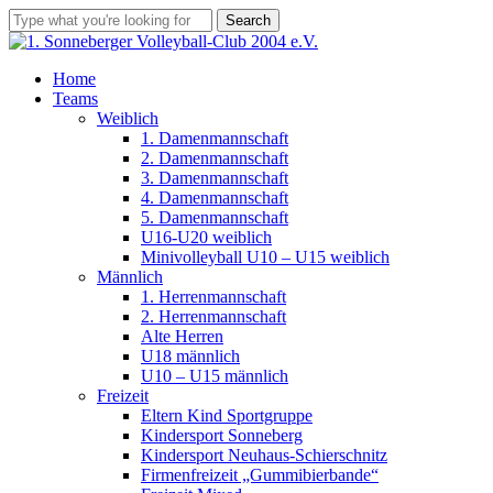
Skip
Search
to
Close
main
Search
content
Menu
Home
Teams
Weiblich
1. Damenmannschaft
2. Damenmannschaft
3. Damenmannschaft
4. Damenmannschaft
5. Damenmannschaft
U16-U20 weiblich
Minivolleyball U10 – U15 weiblich
Männlich
1. Herrenmannschaft
2. Herrenmannschaft
Alte Herren
U18 männlich
U10 – U15 männlich
Freizeit
Eltern Kind Sportgruppe
Kindersport Sonneberg
Kindersport Neuhaus-Schierschnitz
Firmenfreizeit „Gummibierbande“