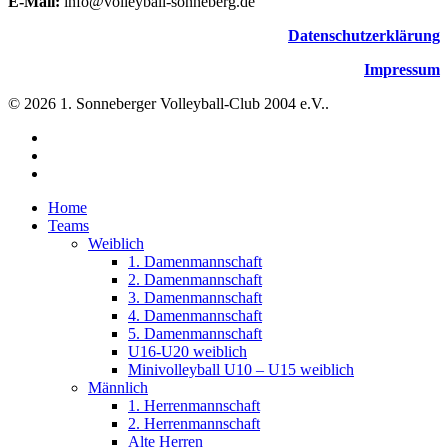
E-Mail:
info@volleyball-sonneberg.de
Datenschutzerklärung
Impressum
© 2026 1. Sonneberger Volleyball-Club 2004 e.V..
facebook
instagram
email
Close
Home
Menu
Teams
Weiblich
1. Damenmannschaft
2. Damenmannschaft
3. Damenmannschaft
4. Damenmannschaft
5. Damenmannschaft
U16-U20 weiblich
Minivolleyball U10 – U15 weiblich
Männlich
1. Herrenmannschaft
2. Herrenmannschaft
Alte Herren