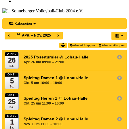
facebook
instagram
email
Kategorien
APR. – NOV. 2025
Alles einklappen
Alles ausklappen
APR.
2025 Poserturnier
@ Lohau-Halle
26
Apr. 26 um 09:00 – 21:00
Sa.
OKT.
Spieltag Damen 1
@ Lohau-Halle
5
Okt. 5 um 16:00 – 18:00
So.
OKT.
Spieltag Herren 1
@ Lohau-Halle
25
Okt. 25 um 11:00 – 16:00
Sa.
NOV.
Spieltag Damen 2
@ Lohau-Halle
1
Nov. 1 um 11:00 – 16:00
Sa.