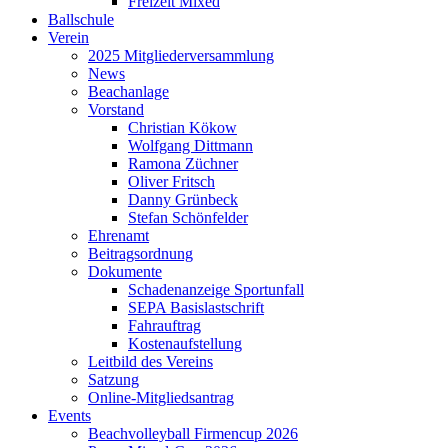
Freizeit Mixed
Ballschule
Verein
2025 Mitgliederversammlung
News
Beachanlage
Vorstand
Christian Kökow
Wolfgang Dittmann
Ramona Züchner
Oliver Fritsch
Danny Grünbeck
Stefan Schönfelder
Ehrenamt
Beitragsordnung
Dokumente
Schadenanzeige Sportunfall
SEPA Basislastschrift
Fahrauftrag
Kostenaufstellung
Leitbild des Vereins
Satzung
Online-Mitgliedsantrag
Events
Beachvolleyball Firmencup 2026