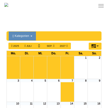
Men
Skip
to
main
content
Kategorien
2025
JULI
SEP.
2027
Mo.
Di.
Mi.
Do.
Fr.
Sa.
So.
1
2
3
4
5
6
7
8
9
10
11
12
13
14
15
16