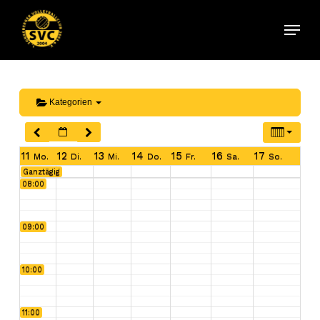
Skip
04:00
Menu
to
main
content
05:00
06:00
Kategorien
07:00
11
12
13
14
15
16
17
Mo.
Di.
Mi.
Do.
Fr.
Sa.
So.
Ganztägig
08:00
09:00
10:00
11:00