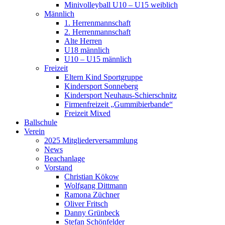
Minivolleyball U10 – U15 weiblich
Männlich
1. Herrenmannschaft
2. Herrenmannschaft
Alte Herren
U18 männlich
U10 – U15 männlich
Freizeit
Eltern Kind Sportgruppe
Kindersport Sonneberg
Kindersport Neuhaus-Schierschnitz
Firmenfreizeit „Gummibierbande“
Freizeit Mixed
Ballschule
Verein
2025 Mitgliederversammlung
News
Beachanlage
Vorstand
Christian Kökow
Wolfgang Dittmann
Ramona Züchner
Oliver Fritsch
Danny Grünbeck
Stefan Schönfelder