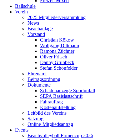
Freizeit Mixed
Ballschule
Verein
2025 Mitgliederversammlung
News
Beachanlage
Vorstand
Christian Kökow
Wolfgang Dittmann
Ramona Züchner
Oliver Fritsch
Danny Grünbeck
Stefan Schönfelder
Ehrenamt
Beitragsordnung
Dokumente
Schadenanzeige Sportunfall
SEPA Basislastschrift
Fahrauftrag
Kostenaufstellung
Leitbild des Vereins
Satzung
Online-Mitgliedsantrag
Events
Beachvolleyball Firmencup 2026