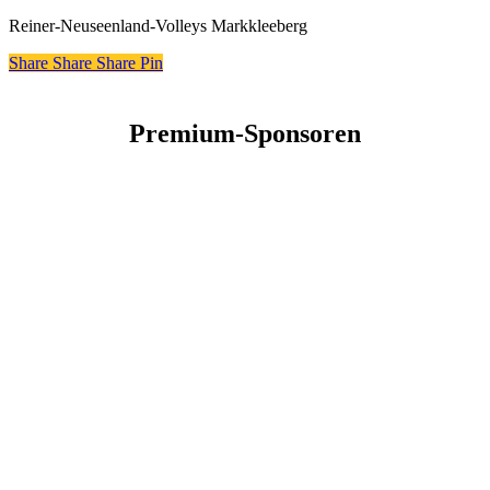
Reiner-Neuseenland-Volleys Markkleeberg
Share
Share
Share
Share
Pin
Premium-Sponsoren