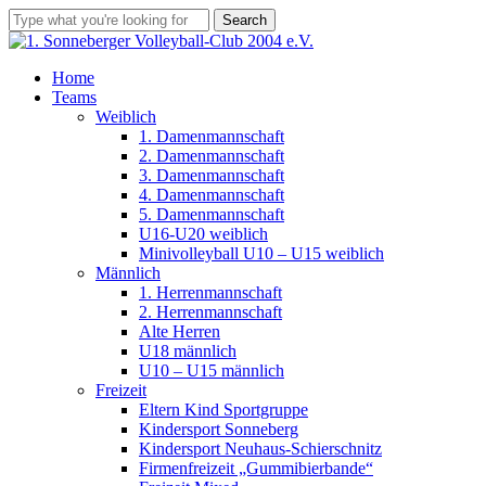
Skip
Search
to
Close
main
Search
content
Menu
Home
Teams
Weiblich
1. Damenmannschaft
2. Damenmannschaft
3. Damenmannschaft
4. Damenmannschaft
5. Damenmannschaft
U16-U20 weiblich
Minivolleyball U10 – U15 weiblich
Männlich
1. Herrenmannschaft
2. Herrenmannschaft
Alte Herren
U18 männlich
U10 – U15 männlich
Freizeit
Eltern Kind Sportgruppe
Kindersport Sonneberg
Kindersport Neuhaus-Schierschnitz
Firmenfreizeit „Gummibierbande“