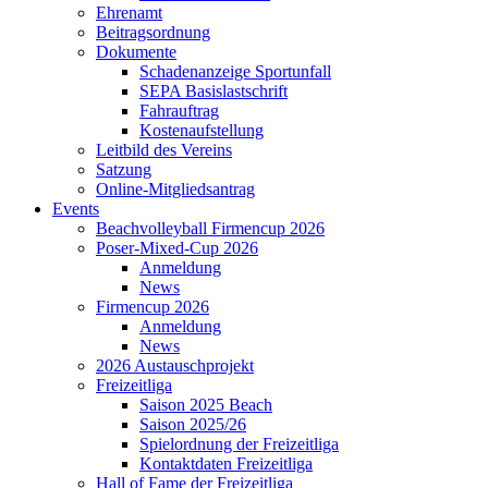
Ehrenamt
Beitragsordnung
Dokumente
Schadenanzeige Sportunfall
SEPA Basislastschrift
Fahrauftrag
Kostenaufstellung
Leitbild des Vereins
Satzung
Online-Mitgliedsantrag
Events
Beachvolleyball Firmencup 2026
Poser-Mixed-Cup 2026
Anmeldung
News
Firmencup 2026
Anmeldung
News
2026 Austauschprojekt
Freizeitliga
Saison 2025 Beach
Saison 2025/26
Spielordnung der Freizeitliga
Kontaktdaten Freizeitliga
Hall of Fame der Freizeitliga