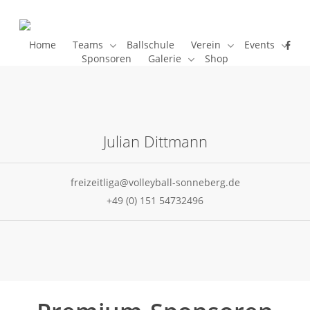
Skip
to
main
face
Home
Teams
Ballschule
Verein
Events
ins
Sponsoren
Galerie
Shop
content
ema
Julian Dittmann
freizeitliga@volleyball-sonneberg.de
+49 (0) 151 54732496