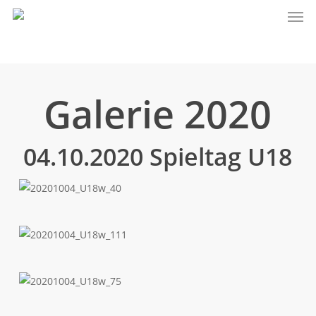
Men
Skip
to
main
content
Galerie 2020
04.10.2020 Spieltag U18
20201004_U18w_40
20201004_U18w_111
20201004_U18w_75