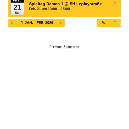
FEB.
Spieltag Damen 1
@ SH Leplaystraße
21
Feb. 21 um 13:00 – 15:00
Sa.
JAN. – FEB. 2026
Premium-Sponsoren