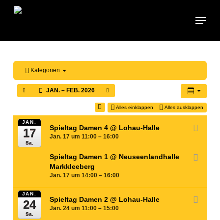
Skip
Menu
to
main
content
Kategorien
JAN. – FEB. 2026
Alles einklappen
Alles ausklappen
JAN.
Spieltag Damen 4
@ Lohau-Halle
17
Jan. 17 um 11:00 – 16:00
Sa.
Spieltag Damen 1
@ Neuseenlandhalle
Markkleeberg
Jan. 17 um 14:00 – 16:00
JAN.
Spieltag Damen 2
@ Lohau-Halle
24
Jan. 24 um 11:00 – 15:00
Sa.