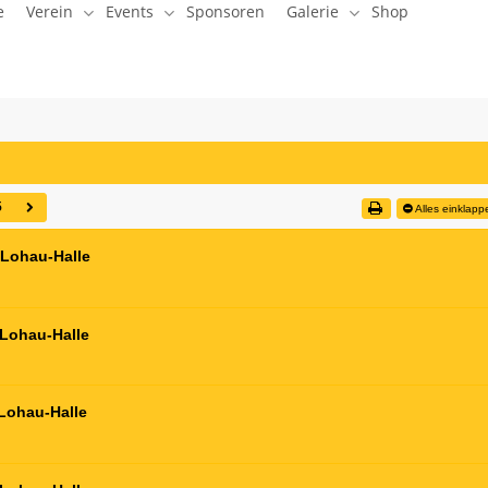
e
Verein
Events
Sponsoren
Galerie
Shop
5
Alles einklap
Lohau-Halle
Lohau-Halle
Lohau-Halle