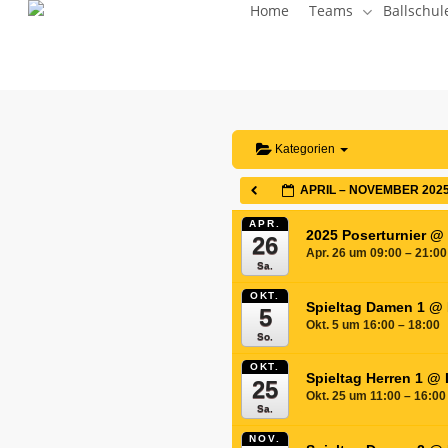
Home
Teams
Ballschul
Skip
to
main
content
Kategorien
APRIL – NOVEMBER 202
APR.
2025 Poserturnier
@ 
26
Apr. 26 um 09:00 – 21:00
Sa.
OKT.
Spieltag Damen 1
@ 
5
Okt. 5 um 16:00 – 18:00
So.
OKT.
Spieltag Herren 1
@ 
25
Okt. 25 um 11:00 – 16:00
Sa.
NOV.