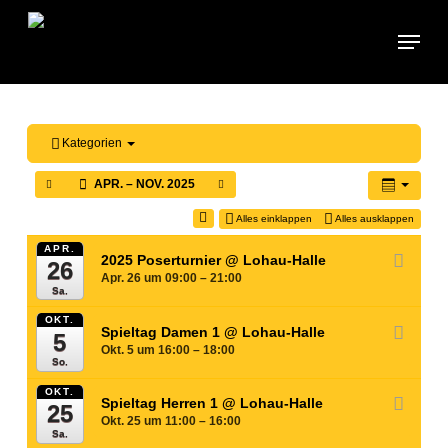
Skip
Menu
to
main
content
Kategorien
APR. – NOV. 2025
Alles einklappen
Alles ausklappen
APR.
2025 Poserturnier
@ Lohau-Halle
26
Apr. 26 um 09:00 – 21:00
Sa.
OKT.
Spieltag Damen 1
@ Lohau-Halle
5
Okt. 5 um 16:00 – 18:00
So.
OKT.
Spieltag Herren 1
@ Lohau-Halle
25
Okt. 25 um 11:00 – 16:00
Sa.