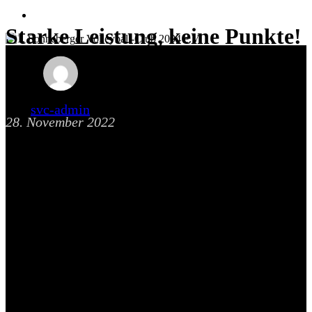
facebook
instagram
email
Starke Leistung, keine Punkte!
svc-admin
28. November 2022