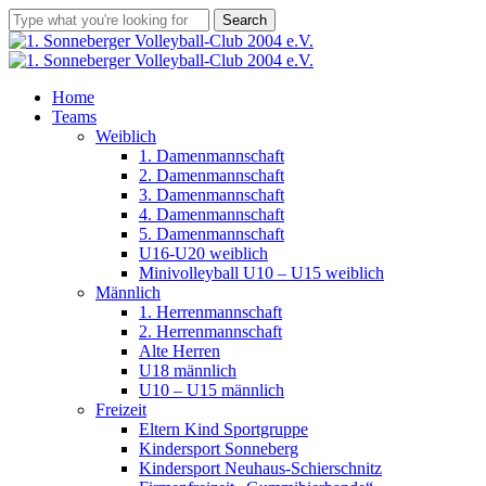
Skip
Search
to
Close
main
Search
content
Menu
Home
Teams
Weiblich
1. Damenmannschaft
2. Damenmannschaft
3. Damenmannschaft
4. Damenmannschaft
5. Damenmannschaft
U16-U20 weiblich
Minivolleyball U10 – U15 weiblich
Männlich
1. Herrenmannschaft
2. Herrenmannschaft
Alte Herren
U18 männlich
U10 – U15 männlich
Freizeit
Eltern Kind Sportgruppe
Kindersport Sonneberg
Kindersport Neuhaus-Schierschnitz