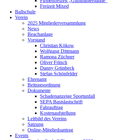
Firmenfreizeit „Gummibierbande“
Freizeit Mixed
Ballschule
Verein
2025 Mitgliederversammlung
News
Beachanlage
Vorstand
Christian Kökow
Wolfgang Dittmann
Ramona Züchner
Oliver Fritsch
Danny Grünbeck
Stefan Schönfelder
Ehrenamt
Beitragsordnung
Dokumente
Schadenanzeige Sportunfall
SEPA Basislastschrift
Fahrauftrag
Kostenaufstellung
Leitbild des Vereins
Satzung
Online-Mitgliedsantrag
Events