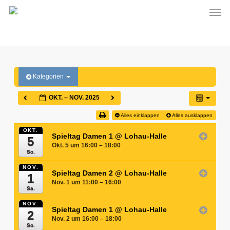
Men
Skip
to
main
content
Kategorien
OKT. – NOV. 2025
Alles einklappen
Alles ausklappen
OKT.
Spieltag Damen 1
@ Lohau-Halle
5
Okt. 5 um 16:00 – 18:00
So.
NOV.
Spieltag Damen 2
@ Lohau-Halle
1
Nov. 1 um 11:00 – 16:00
Sa.
NOV.
Spieltag Damen 1
@ Lohau-Halle
2
Nov. 2 um 16:00 – 18:00
So.