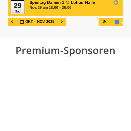
Spieltag Damen 1
@ Lohau-Halle
29
Nov. 29 um 18:00 – 20:00
Sa.
OKT. – NOV. 2025
Premium-Sponsoren