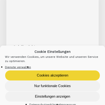
Spielberichte
Cookie Einstellungen
3. Platz U16w Beachvolleyball
Wir verwenden Cookies, um unsere Website und unseren Service
zu optimieren.
U16w-Landesmeisterschaft im
Dienste verwalten
Beachvolleyball: Sonneberger Teams trotzen windigen
Bedingungen – starker 3. Platz für Fischer/Kaiser Bei
Cookies akzeptieren
der U16 weiblich-Landesmeisterschaft…
Nur funktionale Cookies
24. Juni 2026
Einstellungen anzeigen
Datenschutzerklärung
Impressum